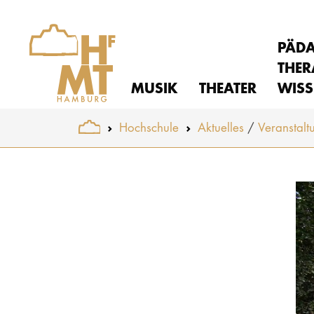
PÄD
THER
MUSIK
THEATER
WISS
You are here:
Hochschule
Aktuelles
Veranstalt
Skip to main content