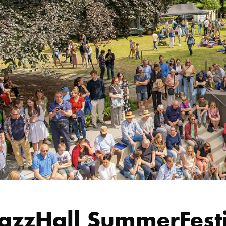
azzHall SummerFest