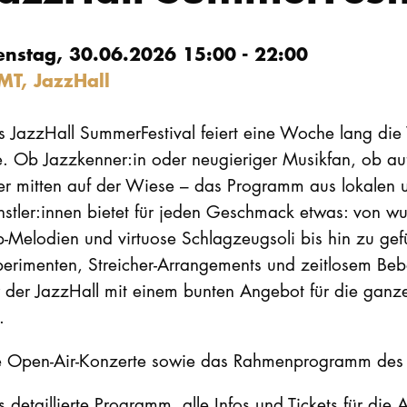
enstag, 30.06.2026 15:00 - 22:00
MT, JazzHall
 JazzHall SummerFestival feiert eine Woche lang die V
e. Ob Jazzkenner:in oder neugieriger Musikfan, ob au
er mitten auf der Wiese – das Programm aus lokalen u
nstler:innen bietet für jeden Geschmack etwas: von 
-Melodien und virtuose Schlagzeugsoli bis hin zu gef
erimenten, Streicher-Arrangements und zeitlosem Beb
r der JazzHall mit einem bunten Angebot für die gan
.
e Open-Air-Konzerte sowie das Rahmenprogramm des Fe
 detaillierte Programm, alle Infos und Tickets für di