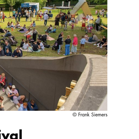
STUDIUM
PROMOTION, FORSCHUNG & TRANSFER
Intranet
myCampus
Online-Bewerbung
© Frank Siemers
ival