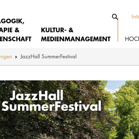
Int
AGOGIK,
APIE &
KULTUR- &
ENSCHAFT
MEDIENMANAGEMENT
HOC
ungen
JazzHall SummerFestival