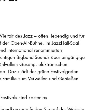
ielfalt des Jazz – offen, lebendig und für
f der Open-Air-Bühne, im JazzHall-Saal
nd international renommierten
wuchtigen Bigband-Sounds über eingängige
ühlvollem Gesang, elektronischen
op. Dazu lädt der grüne Festivalgarten
ze Familie zum Verweilen und Genießen
stivals sind kostenlos.
e Abendkonzerte finden Sie auf der Website