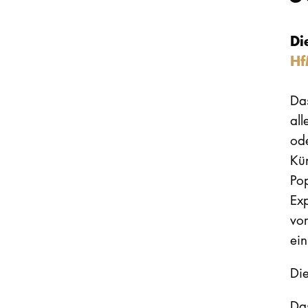
Di
Hf
Das
all
od
Kü
Pop
Exp
vo
ein
Di
Das