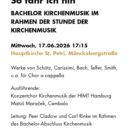
So fahr ich hin
PROMOTION
BACHELOR KIRCHENMUSIK IM
RAHMEN DER STUNDE DER
KIRCHENMUSIK
Intranet
myCampus
Mittwoch, 17.06.2026 17:15
Hauptkirche St. Petri, Mönckebergstraße
Online-Bewerb
Werke von Schütz, Carissimi, Bach, Telfer, Smith,
u.a. für Chor a cappella
Ausführende:
Konzertchor Kirchenmusik der HfMT Hamburg
Matúš Maraček, Cembalo
Leitung: Peer Cladow und Carl Rinke im Rahmen
des Bachelor-Abschluss Kirchenmusik