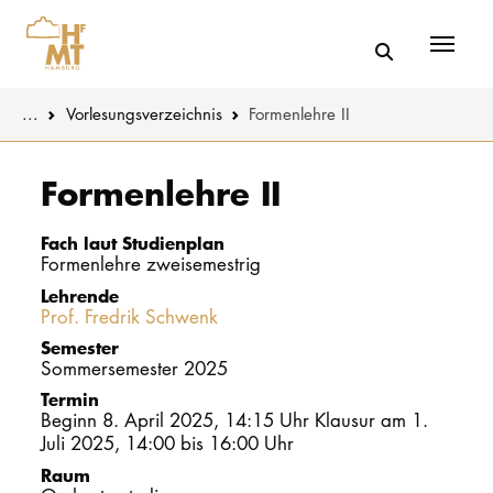
Menü
You are here:
...
Vorlesungs­verzeichnis
Formenlehre II
Skip to main content
MUSIK
Studienange
Formenlehre II
THEATER
Bewerben
Fach laut Studienplan
Formenlehre zweisemestrig
PÄDAGOGIK
Studienorgan
Lehrende
WISSENSC
Prof. Fredrik Schwenk
Service
Semester
KULTUR- 
Sommersemester 2025
Termin
Beginn 8. April 2025, 14:15 Uhr Klausur am 1.
HOCHSCHU
Juli 2025, 14:00 bis 16:00 Uhr
Raum
STUDIUM