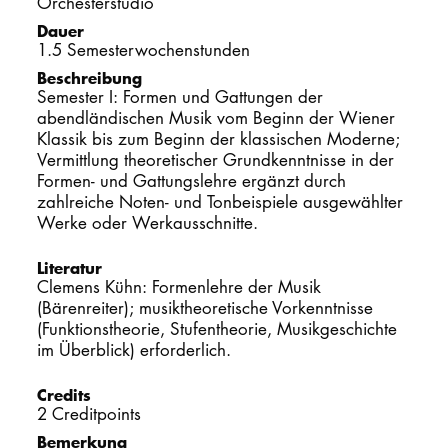
Orchesterstudio
Dauer
PROMOTION
1.5 Semesterwochenstunden
Beschreibung
Semester I: Formen und Gattungen der
Intranet
abendländischen Musik vom Beginn der Wiener
Klassik bis zum Beginn der klassischen Moderne;
myCampus
Vermittlung theoretischer Grundkenntnisse in der
Formen- und Gattungslehre ergänzt durch
Online-Bewerb
zahlreiche Noten- und Tonbeispiele ausgewählter
Werke oder Werkausschnitte.
Literatur
Clemens Kühn: Formenlehre der Musik
(Bärenreiter); musiktheoretische Vorkenntnisse
(Funktionstheorie, Stufentheorie, Musikgeschichte
im Überblick) erforderlich.
Credits
2 Creditpoints
Bemerkung