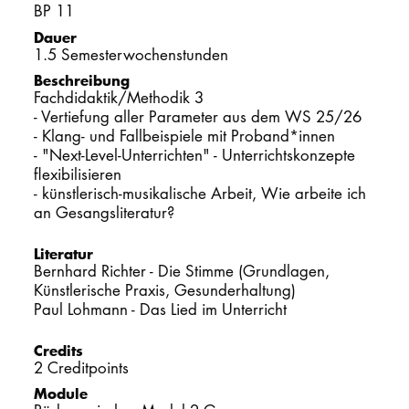
BP 11
PROMOTION
Dauer
1.5 Semesterwochenstunden
Beschreibung
Intranet
Fachdidaktik/Methodik 3
- Vertiefung aller Parameter aus dem WS 25/26
myCampus
- Klang- und Fallbeispiele mit Proband*innen
- "Next-Level-Unterrichten" - Unterrichtskonzepte
flexibilisieren
Online-Bewerb
- künstlerisch-musikalische Arbeit, Wie arbeite ich
an Gesangsliteratur?
Literatur
Bernhard Richter - Die Stimme (Grundlagen,
Künstlerische Praxis, Gesunderhaltung)
Paul Lohmann - Das Lied im Unterricht
Credits
2 Creditpoints
Module