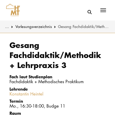
Menü
You are here:
...
Vorlesungs­verzeichnis
Gesang Fachdidaktik/Methodik + Lehrpraxis 3
Skip to main content
MUSIK
Studienange
Gesang
Fachdidaktik/Methodik
THEATER
Bewerben
+ Lehrpraxis 3
PÄDAGOGIK
Studienorgan
WISSENSC
Fach laut Studienplan
Service
Fachdidaktik + Methodisches Praktikum
KULTUR- 
Lehrende
Konstantin Heintel
HOCHSCHU
Termin
Mo., 16:30-18:00, Budge 11
STUDIUM
Raum