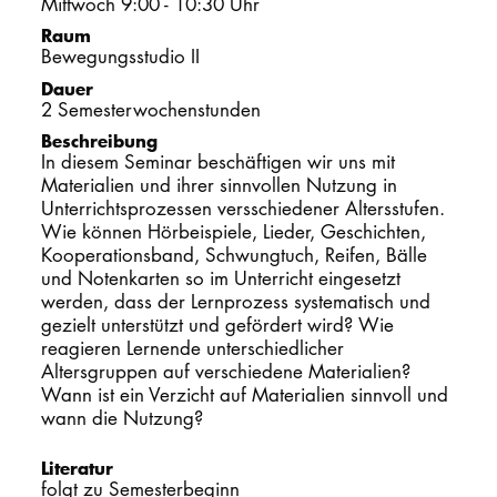
Mittwoch 9:00 - 10:30 Uhr
Raum
PROMOTION
Bewegungsstudio II
Dauer
2 Semesterwochenstunden
Intranet
Beschreibung
In diesem Seminar beschäftigen wir uns mit
myCampus
Materialien und ihrer sinnvollen Nutzung in
Unterrichtsprozessen versschiedener Altersstufen.
Online-Bewerb
Wie können Hörbeispiele, Lieder, Geschichten,
Kooperationsband, Schwungtuch, Reifen, Bälle
und Notenkarten so im Unterricht eingesetzt
werden, dass der Lernprozess systematisch und
gezielt unterstützt und gefördert wird? Wie
reagieren Lernende unterschiedlicher
Altersgruppen auf verschiedene Materialien?
Wann ist ein Verzicht auf Materialien sinnvoll und
wann die Nutzung?
Literatur
folgt zu Semesterbeginn