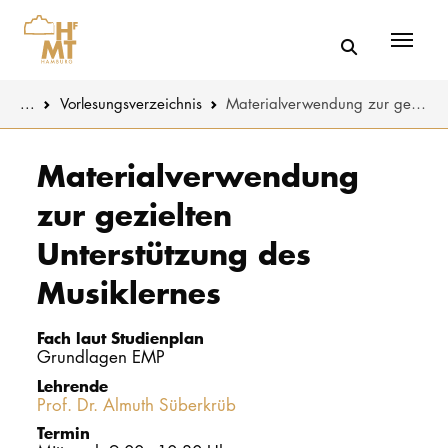
Menü
You are here:
...
Vorlesungs­verzeichnis
Materialverwendung zur gezielten Unterstützung des Musiklernes
Skip to main content
MUSIK
Studienange
Materialverwendung
zur gezielten
THEATER
Bewerben
Unterstützung des
PÄDAGOGIK
Studienorgan
WISSENSC
Musiklernes
Service
KULTUR- 
Fach laut Studienplan
Grundlagen EMP
Lehrende
HOCHSCHU
Prof. Dr. Almuth Süberkrüb
Termin
STUDIUM