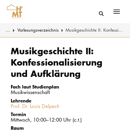
Menü
You are here:
...
Vorlesungs­verzeichnis
Musikgeschichte II: Konfessionalisierung und Aufklärung
Skip to main content
MUSIK
Studienange
Musikgeschichte II:
Konfessionalisierung
THEATER
Bewerben
und Aufklärung
PÄDAGOGIK
Studienorgan
WISSENSC
Fach laut Studienplan
Service
Musikwissenschaft
KULTUR- 
Lehrende
Prof. Dr. Louis Delpech
HOCHSCHU
Termin
Mittwoch, 10:00–12:00 Uhr (c.t.)
STUDIUM
Raum