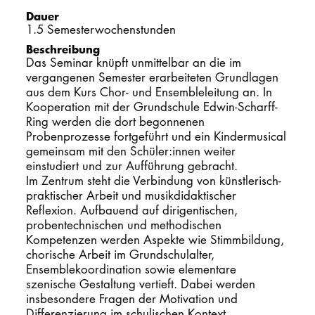
Dauer
PROMOTION
1.5 Semesterwochenstunden
Beschreibung
Das Seminar knüpft unmittelbar an die im
Intranet
vergangenen Semester erarbeiteten Grundlagen
aus dem Kurs Chor- und Ensembleleitung an. In
myCampus
Kooperation mit der Grundschule Edwin-Scharff-
Ring werden die dort begonnenen
Probenprozesse fortgeführt und ein Kindermusical
Online-Bewerb
gemeinsam mit den Schüler:innen weiter
einstudiert und zur Aufführung gebracht.
Im Zentrum steht die Verbindung von künstlerisch-
praktischer Arbeit und musikdidaktischer
Reflexion. Aufbauend auf dirigentischen,
probentechnischen und methodischen
Kompetenzen werden Aspekte wie Stimmbildung,
chorische Arbeit im Grundschulalter,
Ensemblekoordination sowie elementare
szenische Gestaltung vertieft. Dabei werden
insbesondere Fragen der Motivation und
Differenzierung im schulischen Kontext