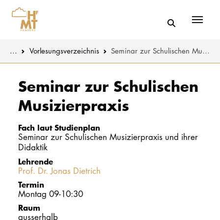
Menü
You are here:
...
Vorlesungs­verzeichnis
Seminar zur Schulischen Musizierpraxis
Skip to main content
MUSIK
Studienange
Seminar zur Schulischen
Musizierpraxis
THEATER
Bewerben
PÄDAGOGIK
Studienorgan
Fach laut Studienplan
WISSENSC
Seminar zur Schulischen Musizierpraxis und ihrer
Didaktik
Service
KULTUR- 
Lehrende
Prof. Dr. Jonas Dietrich
Termin
HOCHSCHU
Montag 09-10:30
Raum
STUDIUM
ausserhalb