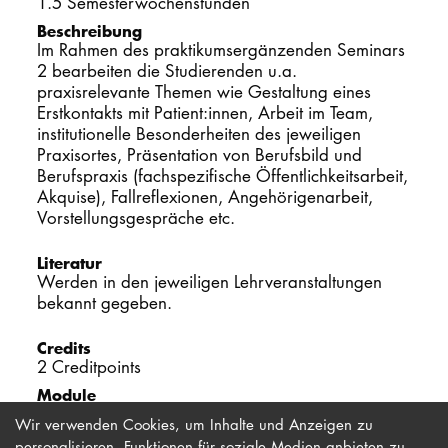
1.5 Semesterwochenstunden
Beschreibung
PROMOTION
Im Rahmen des praktikumsergänzenden Seminars
2 bearbeiten die Studierenden u.a.
praxisrelevante Themen wie Gestaltung eines
Intranet
Erstkontakts mit Patient:innen, Arbeit im Team,
institutionelle Besonderheiten des jeweiligen
myCampus
Praxisortes, Präsentation von Berufsbild und
Berufspraxis (fachspezifische Öffentlichkeitsarbeit,
Online-Bewerb
Akquise), Fallreflexionen, Angehörigenarbeit,
Vorstellungsgespräche etc.
Literatur
Werden in den jeweiligen Lehrveranstaltungen
bekannt gegeben.
Credits
2 Creditpoints
Module
Musiktherapie
Wir verwenden Cookies, um Inhalte und Anzeigen zu
personalisieren, Funktionen für soziale Medien anbieten zu