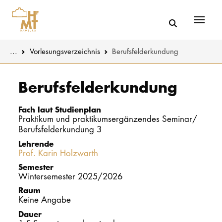
Menü
You are here:
...
Vorlesungs­verzeichnis
Berufsfelderkundung
Skip to main content
MUSIK
Studienange
Berufsfelderkundung
THEATER
Bewerben
Fach laut Studienplan
Praktikum und praktikumsergänzendes Seminar/
PÄDAGOGIK
Studienorgan
Berufsfelderkundung 3
WISSENSC
Lehrende
Service
Prof. Karin Holzwarth
KULTUR- 
Semester
Wintersemester 2025/2026
Raum
HOCHSCHU
Keine Angabe
Dauer
STUDIUM