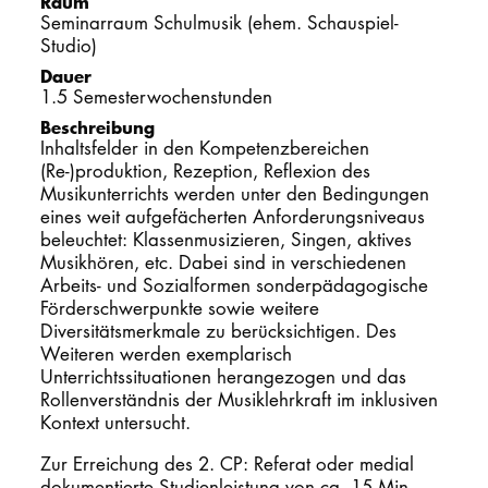
Raum
Seminarraum Schulmusik (ehem. Schauspiel-
PROMOTION
Studio)
Dauer
1.5 Semesterwochenstunden
Intranet
Beschreibung
Inhaltsfelder in den Kompetenzbereichen
myCampus
(Re-)produktion, Rezeption, Reflexion des
Musikunterrichts werden unter den Bedingungen
Online-Bewerb
eines weit aufgefächerten Anforderungsniveaus
beleuchtet: Klassenmusizieren, Singen, aktives
Musikhören, etc. Dabei sind in verschiedenen
Arbeits- und Sozialformen sonderpädagogische
Förderschwerpunkte sowie weitere
Diversitätsmerkmale zu berücksichtigen. Des
Weiteren werden exemplarisch
Unterrichtssituationen herangezogen und das
Rollenverständnis der Musiklehrkraft im inklusiven
Kontext untersucht.
Zur Erreichung des 2. CP: Referat oder medial
dokumentierte Studienleistung von ca. 15 Min.