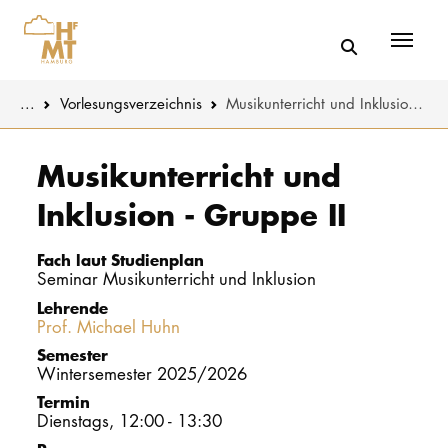
Menü
You are here:
...
Vorlesungs­verzeichnis
Musikunterricht und Inklusion - Gruppe II
Skip to main content
MUSIK
Studienange
Musikunterricht und
Inklusion - Gruppe II
THEATER
Bewerben
PÄDAGOGIK
Studienorgan
Fach laut Studienplan
WISSENSC
Seminar Musikunterricht und Inklusion
Lehrende
Service
Prof. Michael Huhn
KULTUR- 
Semester
Wintersemester 2025/2026
HOCHSCHU
Termin
Dienstags, 12:00 - 13:30
STUDIUM