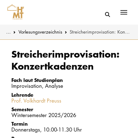
Menü
You are here:
...
Vorlesungs­verzeichnis
Streicherimprovisation: Konzertkadenzen
Skip to main content
MUSIK
Studienange
Streicherimprovisation:
Konzertkadenzen
THEATER
Bewerben
PÄDAGOGIK
Studienorgan
Fach laut Studienplan
WISSENSC
Improvisation, Analyse
Lehrende
Service
Prof. Volkhardt Preuss
KULTUR- 
Semester
Wintersemester 2025/2026
HOCHSCHU
Termin
Donnerstags, 10.00-11.30 Uhr
STUDIUM