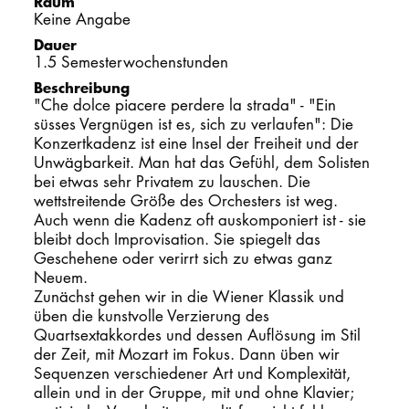
Raum
Keine Angabe
PROMOTION
Dauer
1.5 Semesterwochenstunden
Beschreibung
Intranet
"Che dolce piacere perdere la strada" - "Ein
süsses Vergnügen ist es, sich zu verlaufen": Die
myCampus
Konzertkadenz ist eine Insel der Freiheit und der
Unwägbarkeit. Man hat das Gefühl, dem Solisten
Online-Bewerb
bei etwas sehr Privatem zu lauschen. Die
wettstreitende Größe des Orchesters ist weg.
Auch wenn die Kadenz oft auskomponiert ist - sie
bleibt doch Improvisation. Sie spiegelt das
Geschehene oder verirrt sich zu etwas ganz
Neuem.
Zunächst gehen wir in die Wiener Klassik und
üben die kunstvolle Verzierung des
Quartsextakkordes und dessen Auflösung im Stil
der Zeit, mit Mozart im Fokus. Dann üben wir
Sequenzen verschiedener Art und Komplexität,
allein und in der Gruppe, mit und ohne Klavier;