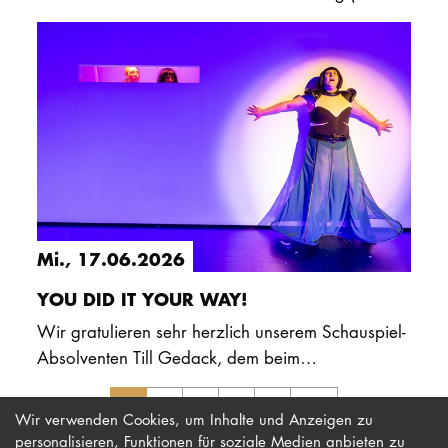
und der Hochschule für Musik und Theater
Hamburg (HfMT) auf die…
Mi., 17.06.2026
YOU DID IT YOUR WAY!
Wir gratulieren sehr herzlich unserem Schauspiel-
Absolventen Till Gedack, dem beim
Schauspielschultreffen der Solopreis verliehen
1
2
3
4
5
wurde.
Wir verwenden Cookies, um Inhalte und Anzeigen zu
personalisieren, Funktionen für soziale Medien anbieten zu