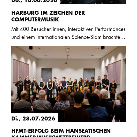
PROMOTION
HARBURG IM ZEICHEN DER
COMPUTERMUSIK
Mit 400 Besucher:innen, interaktiven Performances
Intranet
und einem internationalen Science-Slam brachte
die Off-ICMC aktuelle Forschung zu
myCampus
computergestützter Musik aus…
Online-Bewerb
Di., 28.07.2026
HFMT-ERFOLG BEIM HANSEATISCHEN