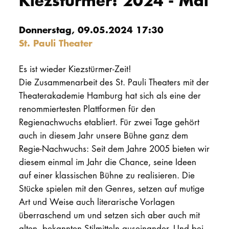
Kiezstürmer! 2024 - Mai
PROMOTION
Donnerstag, 09.05.2024 17:30
St. Pauli Theater
Intranet
Es ist wieder Kiezstürmer-Zeit!
myCampus
Die Zusammenarbeit des St. Pauli Theaters mit der
Theaterakademie Hamburg hat sich als eine der
Online-Bewerb
renommiertesten Plattformen für den
Regienachwuchs etabliert. Für zwei Tage gehört
auch in diesem Jahr unsere Bühne ganz dem
Regie-Nachwuchs: Seit dem Jahre 2005 bieten wir
diesem einmal im Jahr die Chance, seine Ideen
auf einer klassischen Bühne zu realisieren. Die
Stücke spielen mit den Genres, setzen auf mutige
Art und Weise auch literarische Vorlagen
überraschend um und setzen sich aber auch mit
alten, bekannten Stilmitteln auseinander. Und bei