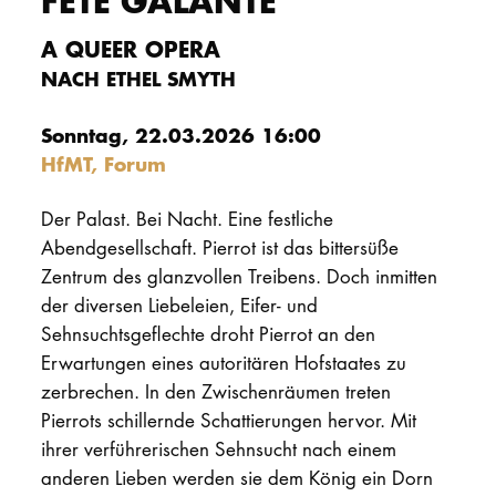
FÊTE GALANTE
PROMOTION
A QUEER OPERA
NACH ETHEL SMYTH
Intranet
Sonntag, 22.03.2026 16:00
HfMT, Forum
myCampus
Online-Bewerb
Der Palast. Bei Nacht. Eine festliche
Abendgesellschaft. Pierrot ist das bittersüße
Zentrum des glanzvollen Treibens. Doch inmitten
der diversen Liebeleien, Eifer- und
Sehnsuchtsgeflechte droht Pierrot an den
Erwartungen eines autoritären Hofstaates zu
zerbrechen. In den Zwischenräumen treten
Pierrots schillernde Schattierungen hervor. Mit
ihrer verführerischen Sehnsucht nach einem
anderen Lieben werden sie dem König ein Dorn