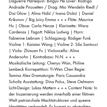
Daguerre Harlequin: Bingyu He Lover: Rodrigo
Andrade Pirouetten / Drag: Mio Wendelin Riedl /
Dixi Glow | Alina Hidić / Ivana Dickić | Daniel
Krikunov / Big Juicy Emma + + + Flöte: Maurice
Hu | Oboe: Carla Henze | Klarinette: Wara
Cardenas | Fagott: Niklas Ludwig | Horn:
Fabienne Liebram | Schlagzeug: Rüdiger Funk
Violine 1: Kaixian Wang | Violine 2: Síla Santucci
| Viola: Zhixuan Fu | Violoncello: Alina
Andersohn | Kontrabass: N.N. + + +
Musikalische Leitung: Chenyu Wan, Philine
Lembeck Korrepetition: Yi-Wen Chen Regie:
Tamina Alex Dramaturgie: Paris Cassandra
Scholtz Ausstattung: Dina Polus, Steve Oelmann
Licht-Design: Lukas Mattern + + + Content Note: In
der Inszenierung werden innerhalb einer fiktiven
Welt patriarchale Machtstrukturen und queere
Identitäten verhandelt. Es kommt zu abstrakten