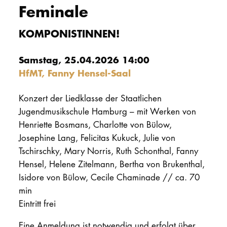
Feminale
PROMOTION
KOMPONISTINNEN!
Intranet
Samstag, 25.04.2026 14:00
HfMT, Fanny Hensel-Saal
myCampus
Konzert der Liedklasse der Staatlichen
Online-Bewerb
Jugendmusikschule Hamburg – mit Werken von
Henriette Bosmans, Charlotte von Bülow,
Josephine Lang, Felicitas Kukuck, Julie von
Tschirschky, Mary Norris, Ruth Schonthal, Fanny
Hensel, Helene Zitelmann, Bertha von Brukenthal,
Isidore von Bülow, Cecile Chaminade // ca. 70
min
Eintritt frei
Eine Anmeldung ist notwendig und erfolgt über