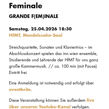
Feminale
PROMOTION
GRANDE F(EM)INALE
Intranet
Samstag, 25.04.2026 18:30
HfMT, Mendelssohn-Saal
myCampus
Streichquartette, Sonaten und Klaviertrios – im
Online-Bewerb
Abschlusskonzert spielen das inn.wien ensemble,
Studierende und Lehrende der HfMT für uns ganz
große Kammermusik. // ca. 100 min (mit Pause)
Eintritt frei
Eine Anmeldung ist notwendig und erfolgt über
eventbrite
.
live
Diese Veranstaltung können Sie außerdem
über unseren Youtube-Kanal
verfolgen.