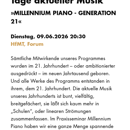
Tage aktueller Musik
PROMOTION
»MILLENNIUM PIANO - GENERATION
21«
Intranet
Dienstag, 09.06.2026 20:30
myCampus
HfMT, Forum
Online-Bewerb
Sämtliche Mitwirkende unseres Programmes
wurden im 21. Jahrhundert – oder ambitionierter
ausgedrückt – im neuen Jahrtausend geboren.
Und alle Werke des Programms entstanden in
ihrem, dem 21. Jahrhundert. Die aktuelle Musik
unseres Jahrhunderts ist bunt, vielfältig,
breitgefächert, sie läßt sich kaum mehr in
„Schulen“, oder linearen Strömungen
zusammenfassen. Im Praxisseminar Millennium
Piano haben wir eine ganze Menge spannende