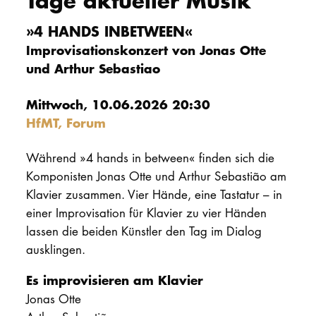
Tage aktueller Musik
PROMOTION
»4 HANDS INBETWEEN«
Improvisationskonzert von Jonas Otte
und Arthur Sebastiao
Intranet
Mittwoch, 10.06.2026 20:30
myCampus
HfMT, Forum
Online-Bewerb
Während »4 hands in between« finden sich die
Komponisten Jonas Otte und Arthur Sebastião am
Klavier zusammen. Vier Hände, eine Tastatur – in
einer Improvisation für Klavier zu vier Händen
lassen die beiden Künstler den Tag im Dialog
ausklingen.
Es improvisieren am Klavier
Jonas Otte