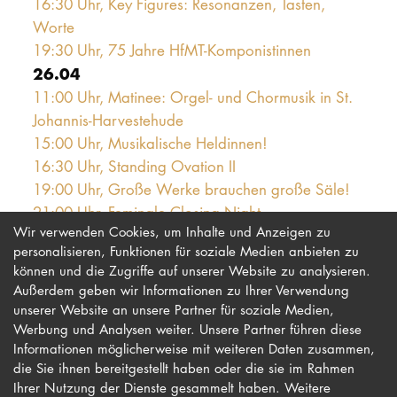
16:30 Uhr, Key Figures: Resonanzen, Tasten,
Worte
19:30 Uhr, 75 Jahre HfMT-Komponistinnen
26.04
11:00 Uhr, Matinee: Orgel- und Chormusik in St.
Johannis-Harvestehude
15:00 Uhr, Musikalische Heldinnen!
16:30 Uhr, Standing Ovation II
19:00 Uhr, Große Werke brauchen große Säle!
21:00 Uhr, Feminale Closing Night
Wir verwenden Cookies, um Inhalte und Anzeigen zu
personalisieren, Funktionen für soziale Medien anbieten zu
können und die Zugriffe auf unserer Website zu analysieren.
Außerdem geben wir Informationen zu Ihrer Verwendung
unserer Website an unsere Partner für soziale Medien,
Werbung und Analysen weiter. Unsere Partner führen diese
Impressum
Newsletter
Informationen möglicherweise mit weiteren Daten zusammen,
Datenschutz
Barrierefreiheit
die Sie ihnen bereitgestellt haben oder die sie im Rahmen
Ihrer Nutzung der Dienste gesammelt haben. Weitere
Kontakt