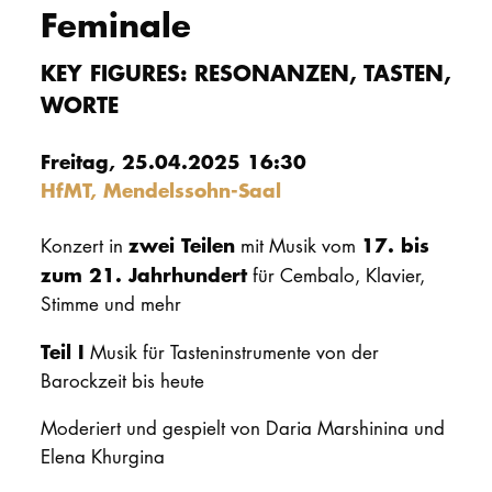
Feminale
PROMOTION
KEY FIGURES: RESONANZEN, TASTEN,
WORTE
Intranet
Freitag, 25.04.2025 16:30
myCampus
HfMT, Mendelssohn-Saal
Online-Bewerb
zwei Teilen
17. bis
Konzert in
mit Musik vom
zum 21. Jahrhundert
für Cembalo, Klavier,
Stimme und mehr
Teil I
Musik für Tasteninstrumente von der
Barockzeit bis heute
Moderiert und gespielt von Daria Marshinina und
Elena Khurgina