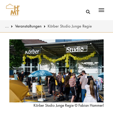
Menü
You are here:
...
Veranstaltungen
Körber Studio Junge Regie
Skip to main content
MUSIK
Aktuelles
THEATER
Über uns
PÄDAGOGIK
Organisatio
WISSENSC
Service
KULTUR- 
Netzwerk
HOCHSCHU
Körber Studio Junge Regie © Fabian Hammerl
STUDIUM