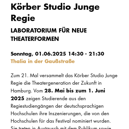
Körber Studio Junge
PROMOTION
Regie
Intranet
LABORATORIUM FÜR NEUE
THEATERFORMEN
myCampus
Sonntag, 01.06.2025 14:30 - 21:30
Online-Bewerb
Thalia in der Gaußstraße
Zum 21. Mal versammelt das Körber Studio Junge
Regie die Theatergeneration der Zukunft in
28. Mai bis zum 1. Juni
Hamburg. Vom
2025
zeigen Studierende aus den
Regiestudiengängen der deutschsprachigen
Hochschulen ihre Inszenierungen, die von den
Hochschulen für das Festival nominiert wurden.
Sie treten in Austausch mit dem Publikum sowie