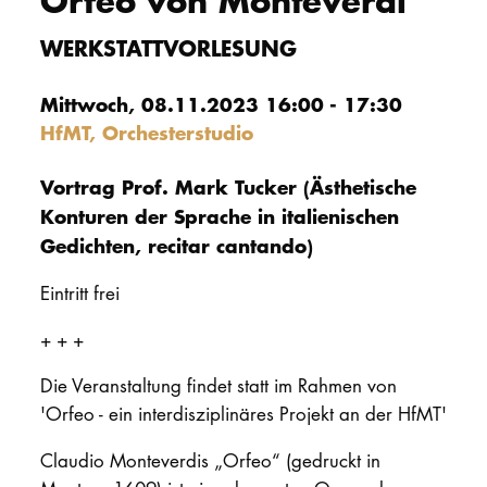
Orfeo von Monteverdi
PROMOTION
WERKSTATTVORLESUNG
Mittwoch, 08.11.2023 16:00 - 17:30
Intranet
HfMT, Orchesterstudio
myCampus
Vortrag Prof. Mark Tucker (Ästhetische
Online-Bewerb
Konturen der Sprache in italienischen
Gedichten, recitar cantando)
Eintritt frei
+ + +
Die Veranstaltung findet statt im Rahmen von
'Orfeo - ein interdisziplinäres Projekt an der HfMT'
Claudio Monteverdis „Orfeo“ (gedruckt in