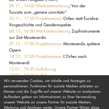
29.11., 16:00 Werkstattvorlesung
Von der
Toccata zum „genere concitato“
30.11., 17:00 Projektseminar
Orfeo statt Euridice:
Vorgeschichte und Genderaspekte
06.12., 16:00 Werkstattvorlesung
Zupfinstrumente
zur Zeit Monteverdis
07.12., 17:00 Projektseminar
Monteverdis spätere
Opern
14.12., 17:00 Projektseminar
L’Orfeo nach
Monteverdi
12.01., 19:30 Aufführung
13.01., 19:30 Aufführung
Wir verwenden Cookies, um Inhalte und Anzeigen zu
personalisieren, Funktionen für soziale Medien anbieten zu
können und die Zugriffe auf unserer Website zu analysieren.
Außerdem geben wir Informationen zu Ihrer Verwendung
unserer Website an unsere Partner für soziale Medien,
Werbung und Analysen weiter. Unsere Partner führen diese