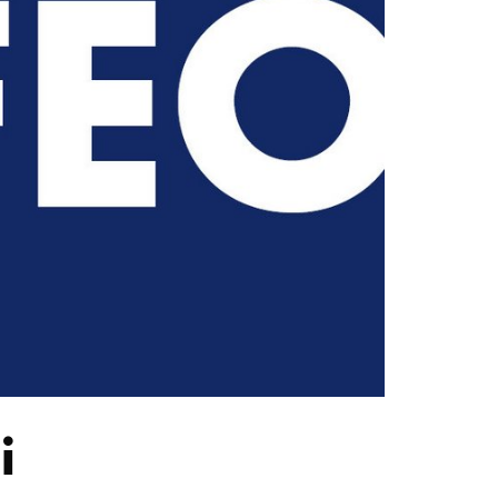
STUDIUM
PROMOTION, FORSCHUNG & TRANSFER
Intranet
myCampus
Online-Bewerbung
i