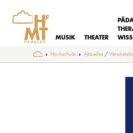
PÄD
THER
MUSIK
THEATER
WISS
You are here:
Hochschule
Aktuelles
Veranstalt
Skip to main content