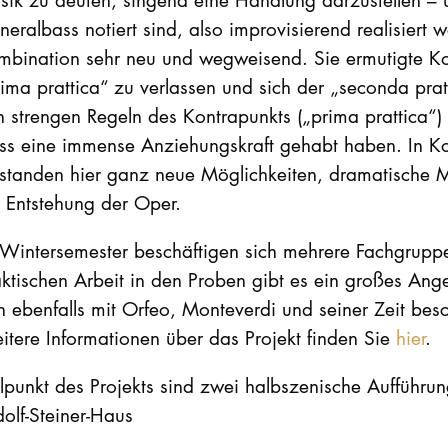
eralbass notiert sind, also improvisierend realisiert
mbination sehr neu und wegweisend. Sie ermutigte Ko
ima prattica“ zu verlassen und sich der „seconda prat
 strengen Regeln des Kontrapunkts („prima prattica“) 
ss eine immense Anziehungskraft gehabt haben. In K
standen hier ganz neue Möglichkeiten, dramatische Mus
 Entstehung der Oper.
 Wintersemester beschäftigen sich mehrere Fachgrupp
ktischen Arbeit in den Proben gibt es ein großes An
h ebenfalls mit Orfeo, Monteverdi und seiner Zeit besch
tere Informationen über das Projekt finden Sie
hier
.
elpunkt des Projekts sind zwei halbszenische Auffüh
olf-Steiner-Haus