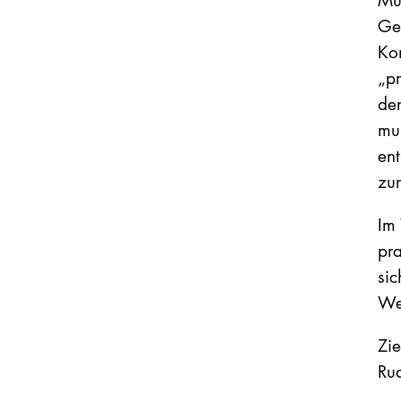
Gen
Ko
„pr
den
mu
ent
zur
Im
pra
sic
Wei
Zi
Rud