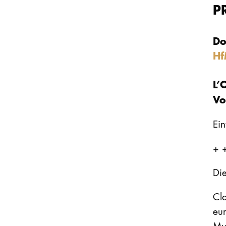
P
Do
Hf
L’
Vo
Eint
+ 
Die
Cla
eur
Mus