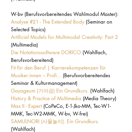
W-bv (Berufsvorbereitendes Wahlmodul Master):
Analyse #21 - The Extended Body
(Seminar on
Selected Topics)
Artificial Models for Multimodal Creativity: Part 2
(Multimedia)
Die Notationssoftware DORICO
(Wahlfach,
Berufsvorbereitend)
Fit für den Beruf | Karrierekompetenzen für
Musiker:innen – Profi...
(Berufsvorbereitendes
Seminar & Kulturmanagement)
Gayageum (가야금) Ein Grundkurs.
(Wahlfach)
History & Practice of Multimedia
(Media Theory)
Max II - Expert
(CoPeCo, E-1-Jko-MM, Tec-W1-
MMK, Tec-W2-MMK, W-bv, W-frei)
SAMULNORI (사물놀이). Ein Grundkurs.
(Wahlfach)