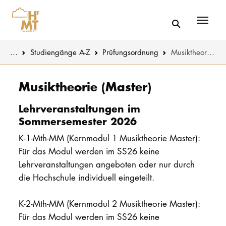
Menü
You are here:
...
Studiengänge A-Z
Prüfungsordnung
Musiktheorie (Master)
Skip to main content
MUSIK
Studienange
Musiktheorie (Master)
THEATER
Bewerben
Lehrveranstaltungen im
Sommersemester 2026
PÄDAGOGIK
Studienorgan
K-1-Mth-MM (Kernmodul 1 Musiktheorie Master):
WISSENSC
Für das Modul werden im SS26 keine
Service
Lehrveranstaltungen angeboten oder nur durch
KULTUR- 
die Hochschule individuell eingeteilt.
HOCHSCHU
K-2-Mth-MM (Kernmodul 2 Musiktheorie Master):
Für das Modul werden im SS26 keine
STUDIUM