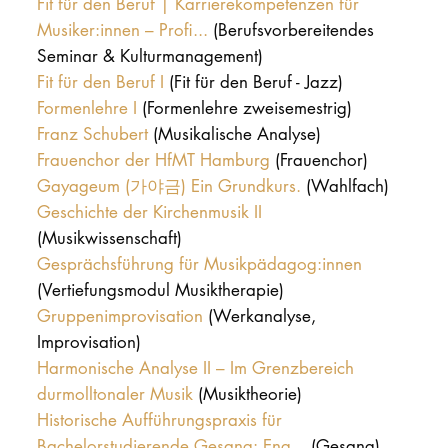
Fit für den Beruf | Karrierekompetenzen für
Musiker:innen – Profi...
(Berufsvorbereitendes
Seminar & Kulturmanagement)
Fit für den Beruf I
(Fit für den Beruf - Jazz)
Formenlehre I
(Formenlehre zweisemestrig)
Franz Schubert
(Musikalische Analyse)
Frauenchor der HfMT Hamburg
(Frauenchor)
Gayageum (가야금) Ein Grundkurs.
(Wahlfach)
Geschichte der Kirchenmusik II
(Musikwissenschaft)
Gesprächsführung für Musikpädagog:innen
(Vertiefungsmodul Musiktherapie)
Gruppenimprovisation
(Werkanalyse,
Improvisation)
Harmonische Analyse II – Im Grenzbereich
durmolltonaler Musik
(Musiktheorie)
Historische Aufführungspraxis für
Bachelorstudierende Gesang: Eng...
(Gesang)