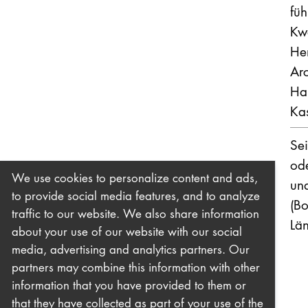
füh
Kwa
Hen
Arc
Ha
Ka
Sei
od
We use cookies to personalize content and ads,
un
to provide social media features, and to analyze
(Bo
traffic to our website. We also share information
Lä
about your use of our website with our social
media, advertising and analytics partners. Our
partners may combine this information with other
information that you have provided to them or
that they have collected as part of your use of the