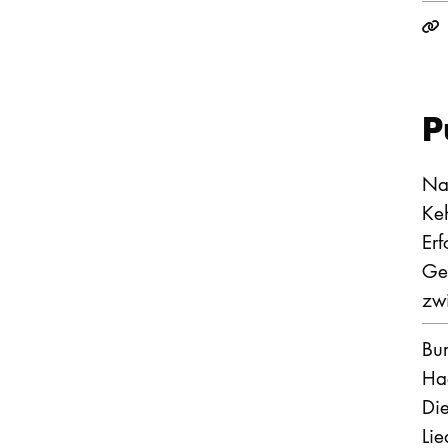
P
Nac
Ke
Erf
Gen
zw
Bur
Ha
Die
Li