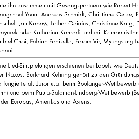
rte ihn zusammen mit Gesangspartnern wie Robert Holl,
ngchoul Youn, Andreas Schmidt, Christiane Oelze, Fl
schel, Jan Kobow, Lothar Odinius, Christiane Karg, D
ayürek oder Katharina Konradi und mit KomponistInnen
nbiel Choi, Fabián Panisello, Param Vir, Myungsung
shani.
ne Lied-Einspielungen erschienen bei Labels wie Deu
er Naxos. Burkhard Kehring gehört zu den Gründungs
d fungierte als Juror u.a. beim Boulanger-Wettbewerb
nn) und beim Paula-Salomon-Lindberg-Wettbewerb (Berli
nder Europas, Amerikas und Asiens.