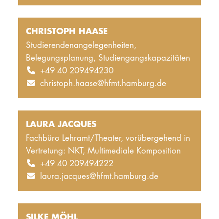
DOCTORATE
CHRISTOPH HAASE
Intranet
Studierendenangelegenheiten,
Belegungsplanung, Studiengangskapazitäten
myCampus
+49 40 209494230
christoph.haase@hfmt.hamburg.de
Online applica
LAURA JACQUES
Fachbüro Lehramt/Theater, vorübergehend in
Vertretung: NKT, Multimediale Komposition
+49 40 209494222
laura.jacques@hfmt.hamburg.de
SILKE MÖHL