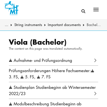
Menü
You are here:
...
String instruments
Important documents
Bachelor's degree
Skip to main content
MUSIC
The music de
Viola (Bachelor)
The content on this page was translated automatically.
THEATER
Instrumental
Aufnahme- und Prüfungsordnung
EDUCATION
Composition 
Prüfungsanforderungen Höhere Fachsemester:
CULTURE 
Further stud
3. FS
,
5. FS
,
7. FS
Further prog
Studienplan Studienbeginn ab Wintersemester
UNIVERSITY
2022/23
Sound body
STUDY
Modulbeschreibung Studienbeginn ab