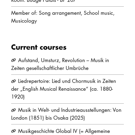
DOCTORATE
Member of: Song arrangement, School music,
Musicology
Intranet
myCampus
Current courses
Online applica
Aufstand, Umsturz, Revolution – Musik in
Zeiten gesellschaftlicher Umbrüche
Liedrepertoire: Lied und Chormusik in Zeiten
der „English Musical Renaissance“ (ca. 1880-
1920)
Musik in Welt- und Industrieausstellungen: Von
London (1851) bis Osaka (2025)
Musikgeschichte Global IV (= Allgemeine