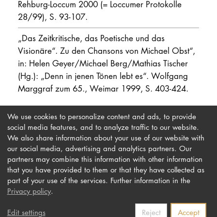
Rehburg-Loccum 2000 (= Loccumer Protokolle
28/99), S. 93-107.
„Das Zeitkritische, das Poetische und das
Visionäre“. Zu den Chansons von Michael Obst“,
in: Helen Geyer/Michael Berg/Mathias Tischer
(Hg.): „Denn in jenen Tönen lebt es“. Wolfgang
Marggraf zum 65., Weimar 1999, S. 403-424.
We use cookies to personalize content and ads, to provide
social media features, and to analyze traffic to our website.
We also share information about your use of our website with
our social media, advertising and analytics partners. Our
Imprint
Newsletter
partners may combine this information with other information
Privacy
Accessibility
that you have provided to them or that they have collected as
part of your use of the services. Further information in the
Contact us
Privacy policy
.
Edit settings
Reject
Accept