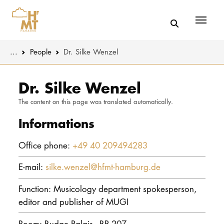
Menü
You are here:
...
People
Dr. Silke Wenzel
Skip to main content
MUSIC
Latest news
Dr. Silke Wenzel
The content on this page was translated automatically.
THEATER
About us
Informations
EDUCATION
Organizatio
Office phone:
+49 40 209494283
CULTURE 
Service
E-mail:
silke.wenzel@hfmt-hamburg.de
Network
UNIVERSITY
Function: Musicology department spokesperson,
editor and publisher of MUGI
STUDY
Room: Budge Palais - BP 207