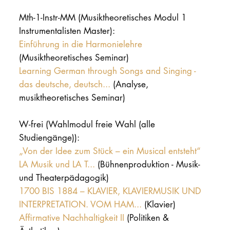
DOCTORATE
Mth-1-Instr-MM (Musiktheoretisches Modul 1
Instrumentalisten Master):
Intranet
Einführung in die Harmonielehre
(Musiktheoretisches Seminar)
myCampus
Learning German through Songs and Singing -
das deutsche, deutsch...
(Analyse,
Online applica
musiktheoretisches Seminar)
W-frei (Wahlmodul freie Wahl (alle
Studiengänge)):
„Von der Idee zum Stück – ein Musical entsteht“
LA Musik und LA T...
(Bühnenproduktion - Musik-
und Theaterpädagogik)
1700 BIS 1884 – KLAVIER, KLAVIERMUSIK UND
INTERPRETATION. VOM HAM...
(Klavier)
Affirmative Nachhaltigkeit II
(Politiken &