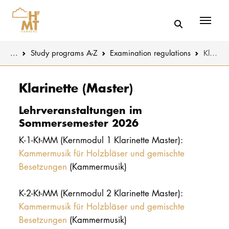
Menü
You are here:
...
Study programs A-Z
Examination regulations
Klarinette (Master)
Skip to main content
MUSIC
Study progr
Klarinette (Master)
THEATER
Apply
Lehrveranstaltungen im
Sommersemester 2026
EDUCATION
Study organi
K-1-Kt-MM (Kernmodul 1 Klarinette Master):
Kammermusik für Holzbläser und gemischte
CULTURE 
Service
Besetzungen
(Kammermusik)
UNIVERSITY
K-2-Kt-MM (Kernmodul 2 Klarinette Master):
Kammermusik für Holzbläser und gemischte
STUDY
Besetzungen
(Kammermusik)