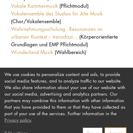
Vokale Kammermusik
(Pflichtmodul)
Vokalensemble des Studios für Alte Musik
(Chor/Vokalensemble)
Wahrnehmungsschulung - Resonanzen im
urbanen Kontext – transdiszi...
(Körperorientierte
Grundlagen und EMP Pflichtmodul)
Wunderland Musik
(Wahlbereich)
We use cookies to personalize content and ads, to provide
social media features, and to analyze traffic to our website.
We also share information about your use of our website with
our social media, advertising and analytics partners. Our
Imprint
Newsletter
partners may combine this information with other information
that you have provided to them or that they have collected as
Privacy
Accessibility
part of your use of the services. Further information in the
Contact us
Privacy policy
.