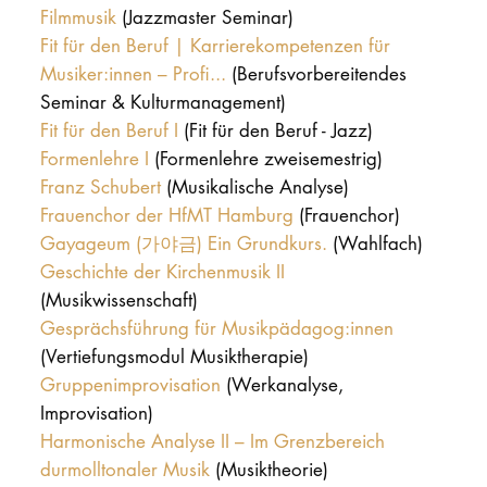
Filmmusik
(Jazzmaster Seminar)
Fit für den Beruf | Karrierekompetenzen für
Musiker:innen – Profi...
(Berufsvorbereitendes
Seminar & Kulturmanagement)
Fit für den Beruf I
(Fit für den Beruf - Jazz)
Formenlehre I
(Formenlehre zweisemestrig)
Franz Schubert
(Musikalische Analyse)
Frauenchor der HfMT Hamburg
(Frauenchor)
Gayageum (가야금) Ein Grundkurs.
(Wahlfach)
Geschichte der Kirchenmusik II
(Musikwissenschaft)
Gesprächsführung für Musikpädagog:innen
(Vertiefungsmodul Musiktherapie)
Gruppenimprovisation
(Werkanalyse,
Improvisation)
Harmonische Analyse II – Im Grenzbereich
durmolltonaler Musik
(Musiktheorie)