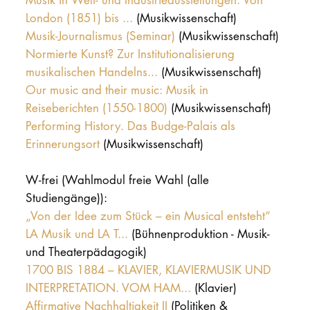
London (1851) bis ...
(Musikwissenschaft)
Musik-Journalismus (Seminar)
(Musikwissenschaft)
Normierte Kunst? Zur Institutionalisierung
musikalischen Handelns...
(Musikwissenschaft)
Our music and their music: Musik in
Reiseberichten (1550-1800)
(Musikwissenschaft)
Performing History. Das Budge-Palais als
Erinnerungsort
(Musikwissenschaft)
W-frei (Wahlmodul freie Wahl (alle
Studiengänge)):
„Von der Idee zum Stück – ein Musical entsteht“
LA Musik und LA T...
(Bühnenproduktion - Musik-
und Theaterpädagogik)
1700 BIS 1884 – KLAVIER, KLAVIERMUSIK UND
INTERPRETATION. VOM HAM...
(Klavier)
Affirmative Nachhaltigkeit II
(Politiken &