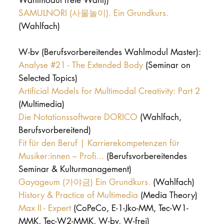
SAMULNORI (사물놀이). Ein Grundkurs.
(Wahlfach)
W-bv (Berufsvorbereitendes Wahlmodul Master):
Analyse #21 - The Extended Body
(Seminar on
Selected Topics)
Artificial Models for Multimodal Creativity: Part 2
(Multimedia)
Die Notationssoftware DORICO
(Wahlfach,
Berufsvorbereitend)
Fit für den Beruf | Karrierekompetenzen für
Musiker:innen – Profi...
(Berufsvorbereitendes
Seminar & Kulturmanagement)
Gayageum (가야금) Ein Grundkurs.
(Wahlfach)
History & Practice of Multimedia
(Media Theory)
Max II - Expert
(CoPeCo, E-1-Jko-MM, Tec-W1-
MMK, Tec-W2-MMK, W-bv, W-frei)