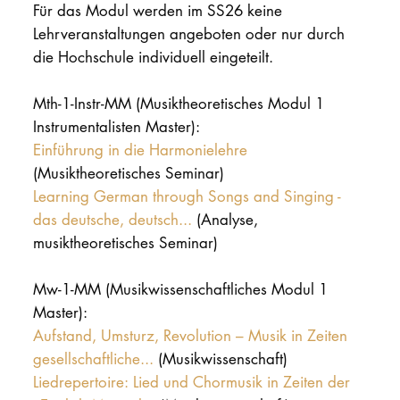
Für das Modul werden im SS26 keine
DOCTORATE
Lehrveranstaltungen angeboten oder nur durch
die Hochschule individuell eingeteilt.
Intranet
Mth-1-Instr-MM (Musiktheoretisches Modul 1
myCampus
Instrumentalisten Master):
Einführung in die Harmonielehre
Online applica
(Musiktheoretisches Seminar)
Learning German through Songs and Singing -
das deutsche, deutsch...
(Analyse,
musiktheoretisches Seminar)
Mw-1-MM (Musikwissenschaftliches Modul 1
Master):
Aufstand, Umsturz, Revolution – Musik in Zeiten
gesellschaftliche...
(Musikwissenschaft)
Liedrepertoire: Lied und Chormusik in Zeiten der