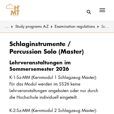
Menü
You are here:
...
Study programs A-Z
Examination regulations
Schlaginstrumente / Percussion Solo (Master)
Skip to main content
MUSIC
Study progr
Schlaginstrumente /
Percussion Solo (Master)
THEATER
Apply
Lehrveranstaltungen im
EDUCATION
Study organi
Sommersemester 2026
K-1-Sz-MM (Kernmodul 1 Schlagzeug Master):
CULTURE 
Service
Für das Modul werden im SS26 keine
Lehrveranstaltungen angeboten oder nur durch
UNIVERSITY
die Hochschule individuell eingeteilt.
STUDY
K-2-Sz-MM (Kernmodul 2 Schlagzeug Master):