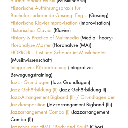
durmolltonaler Musik
(Musiktheorie)
Historische Aufführungspraxis für
Bachelorstudierende Gesang: Eng...
(Gesang)
Historische Klavierimprovisation
(Improvisation)
Historisches Clavier
(Klavier)
History & Practice of Multimedia
(Media Theory)
Höranalyse Master
(Höranalyse (MA))
HORROR – Lust und Schauer im Musiktheater
(Musikwissenschaft)
Integratives Körpertraining
(Integratives
Bewegungstraining)
Jazz - Grundlagen
(Jazz Grundlagen)
Jazz Gehörbildung (II)
(Jazz Gehörbildung II)
Jazz-Arrangement Bigband (II) / Grundlagen der
Jazzkomposition
(Jazzarrangement Bigband (II))
Jazzarrangement Combo (I)
(Jazzarrangement
Combo (I))
Jazzchor der HfMT "Body and Soul"
(Chor)