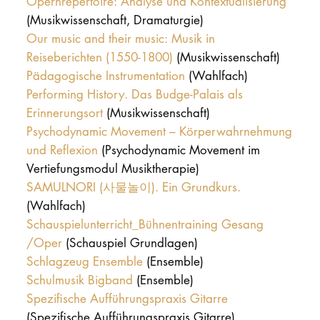
Opernrepertoire: Analyse und Kontextualisierung
(Musikwissenschaft, Dramaturgie)
Our music and their music: Musik in
Reiseberichten (1550-1800)
(Musikwissenschaft)
Pädagogische Instrumentation
(Wahlfach)
Performing History. Das Budge-Palais als
Erinnerungsort
(Musikwissenschaft)
Psychodynamic Movement – Körperwahrnehmung
und Reflexion
(Psychodynamic Movement im
Vertiefungsmodul Musiktherapie)
SAMULNORI (사물놀이). Ein Grundkurs.
(Wahlfach)
Schauspielunterricht_Bühnentraining Gesang
/Oper
(Schauspiel Grundlagen)
Schlagzeug Ensemble
(Ensemble)
Schulmusik Bigband
(Ensemble)
Spezifische Aufführungspraxis Gitarre
(Spezifische Aufführungspraxis Gitarre)