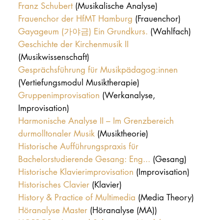
Franz Schubert
(Musikalische Analyse)
Frauenchor der HfMT Hamburg
(Frauenchor)
Gayageum (가야금) Ein Grundkurs.
(Wahlfach)
Geschichte der Kirchenmusik II
(Musikwissenschaft)
Gesprächsführung für Musikpädagog:innen
(Vertiefungsmodul Musiktherapie)
Gruppenimprovisation
(Werkanalyse,
Improvisation)
Harmonische Analyse II – Im Grenzbereich
durmolltonaler Musik
(Musiktheorie)
Historische Aufführungspraxis für
Bachelorstudierende Gesang: Eng...
(Gesang)
Historische Klavierimprovisation
(Improvisation)
Historisches Clavier
(Klavier)
History & Practice of Multimedia
(Media Theory)
Höranalyse Master
(Höranalyse (MA))