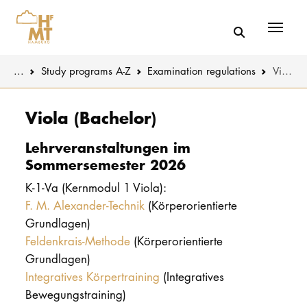
Menü
You are here:
...
Study programs A-Z
Examination regulations
Viola (Bachelor)
Skip to main content
MUSIC
Study progr
Viola (Bachelor)
THEATER
Apply
Lehrveranstaltungen im
Sommersemester 2026
EDUCATION
Study organi
K-1-Va (Kernmodul 1 Viola):
F. M. Alexander-Technik
(Körperorientierte
CULTURE 
Service
Grundlagen)
Feldenkrais-Methode
(Körperorientierte
UNIVERSITY
Grundlagen)
Integratives Körpertraining
(Integratives
STUDY
Bewegungstraining)