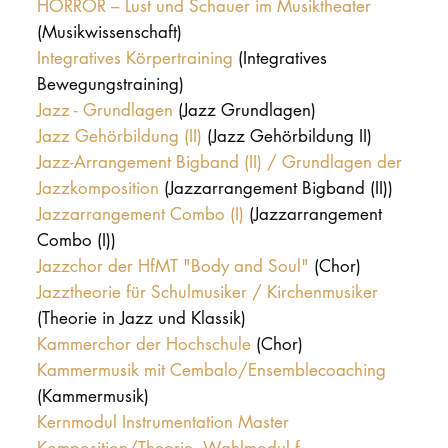
HORROR – Lust und Schauer im Musiktheater
(Musikwissenschaft)
Integratives Körpertraining
(Integratives
Bewegungstraining)
Jazz - Grundlagen
(Jazz Grundlagen)
Jazz Gehörbildung (II)
(Jazz Gehörbildung II)
Jazz-Arrangement Bigband (II) / Grundlagen der
Jazzkomposition
(Jazzarrangement Bigband (II))
Jazzarrangement Combo (I)
(Jazzarrangement
Combo (I))
Jazzchor der HfMT "Body and Soul"
(Chor)
Jazztheorie für Schulmusiker / Kirchenmusiker
(Theorie in Jazz und Klassik)
Kammerchor der Hochschule
(Chor)
Kammermusik mit Cembalo/Ensemblecoaching
(Kammermusik)
Kernmodul Instrumentation Master
Komposition/Theorie, Wahlmodul f...