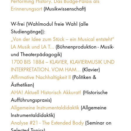
Performing History. Das Budge-Palais als
Erinnerungsort
(Musikwissenschaft)
W-frei (Wahlmodul freie Wahl (alle
Studiengänge)):
„Von der Idee zum Stück – ein Musical entsteht“
LA Musik und LA T...
(Bühnenproduktion - Musik-
und Theaterpädagogik)
1700 BIS 1884 – KLAVIER, KLAVIERMUSIK UND
INTERPRETATION. VOM HAM...
(Klavier)
Affirmative Nachhaltigkeit II
(Politiken &
Ästhetiken)
AHA! Aktuell Historisch Akkurat!
(Historische
Aufführungspraxis)
Allgemeine Instrumentaldidaktik
(Allgemeine
Instrumentaldidaktik)
Analyse #21 - The Extended Body
(Seminar on
Selected Topics)